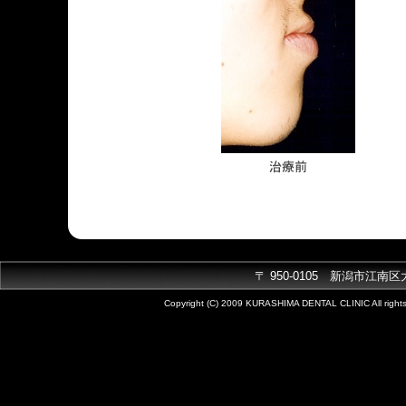
〒
950-0105 新潟市江南区大渕34
Copyright (C) 2009 KURASHIMA DENTAL CLINIC All rights