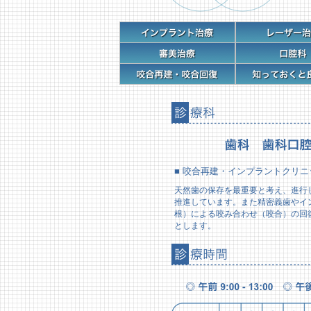
■ 咬合再建・インプラントクリ
天然歯の保存を最重要と考え、進行
推進しています。また精密義歯やイ
根）による咬み合わせ（咬合）の回
とします。