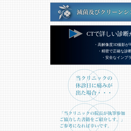
CTで詳しい診断
・高解像度
3D撮影が
・精密で正確な診断
・安全なインプラ