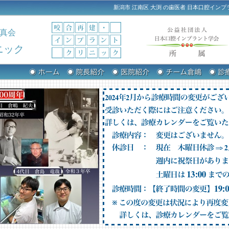
新潟市 江南区 大渕 の歯医者 日本口腔インプ
真会
ニック